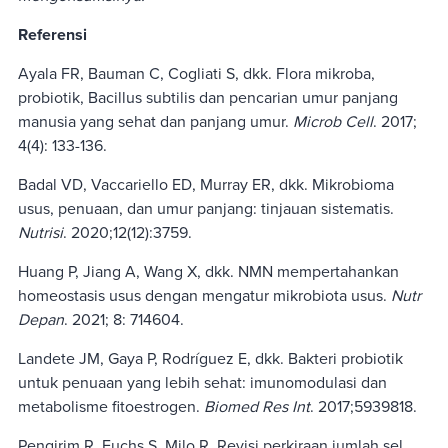
Referensi
Ayala FR, Bauman C, Cogliati S, dkk. Flora mikroba,
probiotik, Bacillus subtilis dan pencarian umur panjang
manusia yang sehat dan panjang umur.
Microb Cell
. 2017;
4(4): 133-136.
Badal VD, Vaccariello ED, Murray ER, dkk. Mikrobioma
usus, penuaan, dan umur panjang: tinjauan sistematis.
Nutrisi
. 2020;12(12):3759.
Huang P, Jiang A, Wang X, dkk. NMN mempertahankan
homeostasis usus dengan mengatur mikrobiota usus.
Nutr
Depan
. 2021; 8: 714604.
Landete JM, Gaya P, Rodríguez E, dkk. Bakteri probiotik
untuk penuaan yang lebih sehat: imunomodulasi dan
metabolisme fitoestrogen.
Biomed Res Int
. 2017;5939818.
Pengirim R, Fuchs S, Milo R. Revisi perkiraan jumlah sel