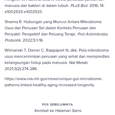
manusia dan bakteri di dalam tubuh.
PLoS Biol
. 2016; 14:
e1002533-e1002533.
Sharma R. Hubungan yang Muncul Antara Mikrobioma
Usus dan Penuaan Sel dalam Konteks Penuaan dan
Penyakit: Perspektif dan Peluang Terapi.
Prot Antimikroba
Probiotik.
2022;5:1-16.
Wilmanski T, Diener C, Rappaport N, dkk. Pola mikrobioma
usus mencerminkan penuaan yang sehat dan memprediksi
kelangsungan hidup pada manusia.
Nat Metab
.
2021;3(2):274-286.
https://www.nia.nih.gov/news/unique-gut-microbiome-
patterns-linked-healthy-aging-increased-longevity
POS SEBELUMNYA
Kembali ke Halaman Sains