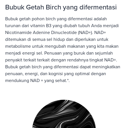
Bubuk Getah Birch yang difermentasi
Bubuk getah pohon birch yang difermentasi adalah
turunan dari vitamin B3 yang diubah tubuh Anda menjadi
Nicotinamide Adenine Dinucleotide (NAD+). NAD+
ditemukan di semua sel hidup dan diperlukan untuk
metabolisme untuk mengubah makanan yang kita makan
menjadi energi sel. Penuaan yang buruk dan sejumlah
penyakit terkait terkait dengan rendahnya tingkat NAD+.
Bubuk getah birch yang difermentasi dapat meningkatkan
penuaan, energi, dan kognisi yang optimal dengan
mendukung NAD + yang sehat.*.
CalerieHealth memilih BioPQQ® untuk memastikan
kemanjuran terbaik dari formulasi Alpha Hope. BioPQQ®
terdaftar di Daftar Makanan Baru yang Disetujui Uni Eropa.
Selain itu, BioPQQ® memiliki status GRAS (Generally
Recognized as Safe) dengan sertifikasi dari program
jaminan kualitas Informed-Choice dan Informed-Sport.