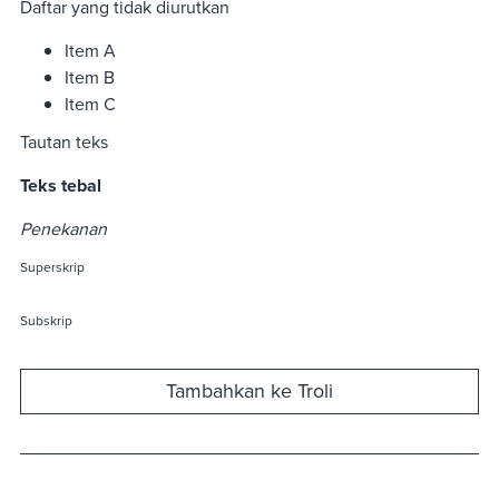
Daftar yang tidak diurutkan
Item A
Item B
Item C
Tautan teks
Teks tebal
Penekanan
Superskrip
Subskrip
Tambahkan ke Troli