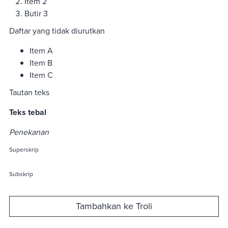
Item 2
Butir 3
Daftar yang tidak diurutkan
Item A
Item B
Item C
Tautan teks
Teks tebal
Penekanan
Superskrip
Subskrip
Tambahkan ke Troli